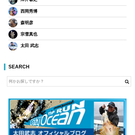
西岡秀博
森明彦
宗雪真也
太田 武志
SEARCH