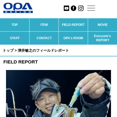
TOP
ITEM
FIELD REPORT
MOVIE
Everyone's
STAFF
CONTACT
OPA's ROOM
REPORT
トップ
> 津井敏之のフィールドレポート
FIELD REPORT