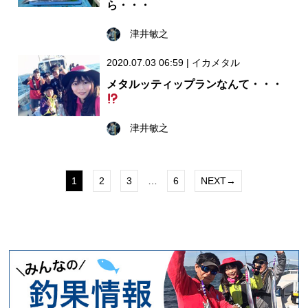
ら・・・
津井敏之
2020.07.03 06:59
|
イカメタル
メタルッティップランなんて・・・
津井敏之
1
2
3
…
6
NEXT→