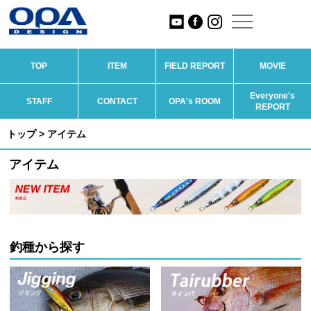
TOP
ITEM
FIELD REPORT
MOVIE
Everyone's
STAFF
CONTACT
OPA's ROOM
REPORT
トップ
> アイテム
アイテム
釣種から探す