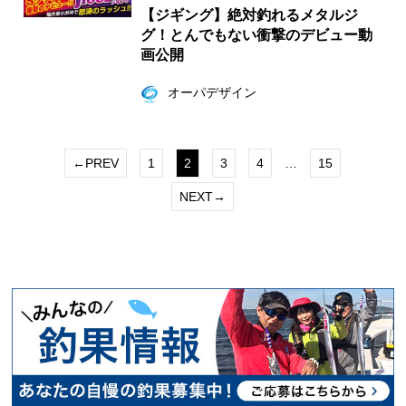
【ジギング】絶対釣れるメタルジ
グ！とんでもない衝撃のデビュー動
画公開
オーパデザイン
←PREV
1
2
3
4
…
15
NEXT→