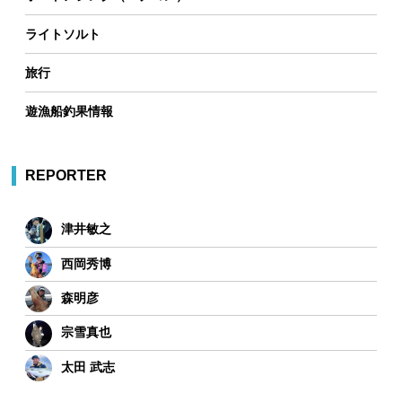
ライトソルト
旅行
遊漁船釣果情報
REPORTER
津井敏之
西岡秀博
森明彦
宗雪真也
太田 武志