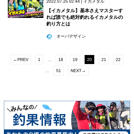
2022.07.25 02:44
|
イカメタル
【イカメタル】基本さえマスターす
れば誰でも絶対釣れるイカメタルの
釣り方とは
オーパデザイン
←PREV
1
…
18
19
20
21
22
…
51
NEXT→