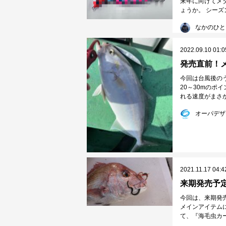
来年に向けてメ
ょうか。 シーズ
なかのひと
2022.09.10 01:0
今回は台風後の
20～30mのポ
れる速度がまさかの
オーパデザ
2021.11.17 04:4
来期発売予
今回は、来期発
メインアイテム
て、『海毛虫カー