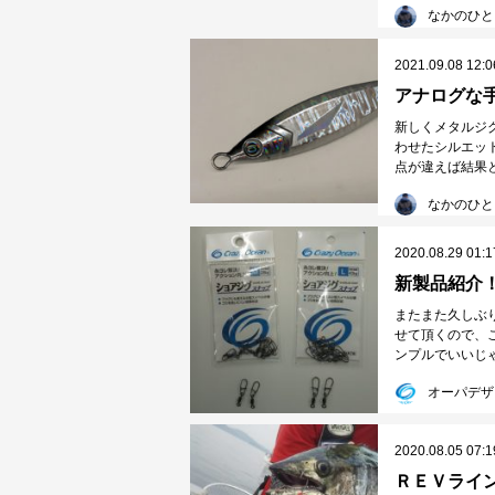
なかのひと
2021.09.08 12:0
アナログな
新しくメタルジ
わせたシルエッ
点が違えば結果と
なかのひと
2020.08.29 01:1
新製品紹介
またまた久しぶ
せて頂くので、
ンプルでいいじゃ
オーパデザ
2020.08.05 07:1
ＲＥＶライ