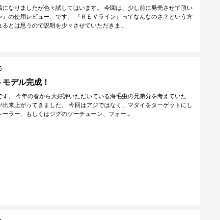
稿になりましたが色々試してはいます。 今回は、少し前に発売させて頂い
ン』の使用レビュー、です。 『ＲＥＶライン』ってなんなのさ？という方
るとは思うので説明を少々させていただきま...
5
トモデル完成！
です。 今年の春から大好評いただいている海毛虫の兄弟分を考えていた
が出来上がってきました。 今回はアジではなく、マダイをターゲットにし
ーラー、もしくはジグのツーチューン、フォー...