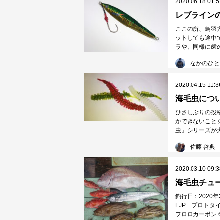
2020.06.18 01:5
ここの所、鳥羽
ットしても途中
ラや、同様に歯の
なかのひと
2020.04.15 11:3
海毛虫につ
ひさしぶりの投
かできないこと
虫』シリーズが大
佐藤 啓典
2020.03.10 09:3
海毛虫チュ
釣行日：2020
LJP プロトタ
フロロカーボン 6号