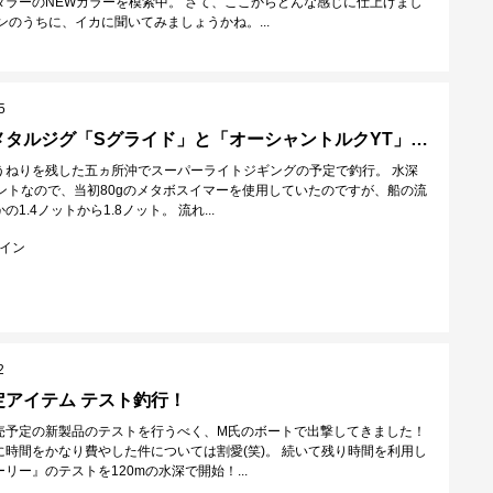
タラーのNEWカラーを模索中。 さて、ここからどんな感じに仕上げまし
ンのうちに、イカに聞いてみましょうかね。...
5
発売直前！メタルジグ「Sグライド」と「オーシャントルクYT」実釣レポート
うねりを残した五ヵ所沖でスーパーライトジギングの予定で釣行。 水深
イントなので、当初80gのメタボスイマーを使用していたのですが、船の流
1.4ノットから1.8ノット。 流れ...
イン
2
定アイテム テスト釣行！
売予定の新製品のテストを行うべく、M氏のボートで出撃してきました！
に時間をかなり費やした件については割愛(笑)。 続いて残り時間を利用し
リー』のテストを120mの水深で開始！...