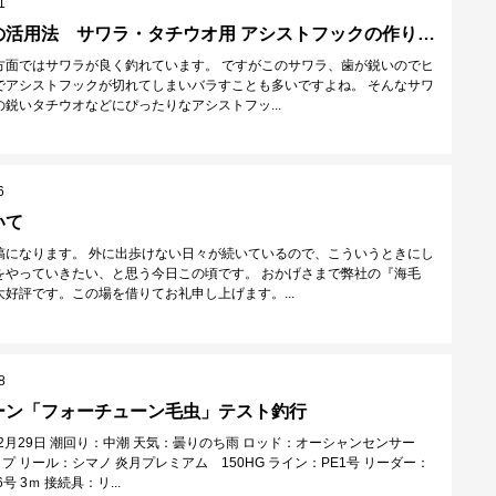
1
レブラインの活用法 サワラ・タチウオ用 アシストフックの作り方を紹介
方面ではサワラが良く釣れています。 ですがこのサワラ、歯が鋭いのでヒ
でアシストフックが切れてしまいバラすことも多いですよね。 そんなサワ
鋭いタチウオなどにぴったりなアシストフッ...
6
いて
稿になります。 外に出歩けない日々が続いているので、こういうときにし
をやっていきたい、と思う今日この頃です。 おかげさまで弊社の『海毛
好評です。この場を借りてお礼申し上げます。...
8
ーン「フォーチューン毛虫」テスト釣行
年2月29日 潮回り：中潮 天気：曇りのち雨 ロッド：オーシャンセンサー
イプ リール：シマノ 炎月プレミアム 150HG ライン：PE1号 リーダー：
 3ｍ 接続具：リ...