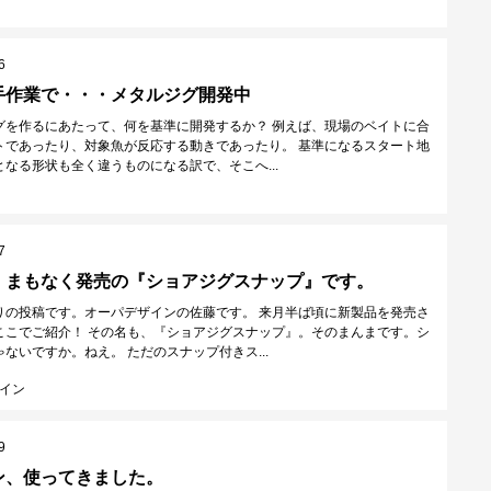
6
手作業で・・・メタルジグ開発中
グを作るにあたって、何を基準に開発するか？ 例えば、現場のベイトに合
トであったり、対象魚が反応する動きであったり。 基準になるスタート地
なる形状も全く違うものになる訳で、そこへ...
7
！まもなく発売の『ショアジグスナップ』です。
りの投稿です。オーパデザインの佐藤です。 来月半ば頃に新製品を発売さ
ここでご紹介！ その名も、『ショアジグスナップ』。そのまんまです。シ
ないですか。ねえ。 ただのスナップ付きス...
イン
9
ン、使ってきました。