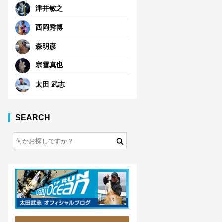
津井敏之
西岡秀博
森明彦
宗雪真也
太田 武志
SEARCH