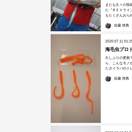
またも久々の投
た『ＲＥＶライ
もたくさんおられ
佐藤 啓典
2020.07.11 01:2
海毛虫プロ
久しぶりの更新
ら、こんなモノ
たタイラバのトレ
佐藤 啓典