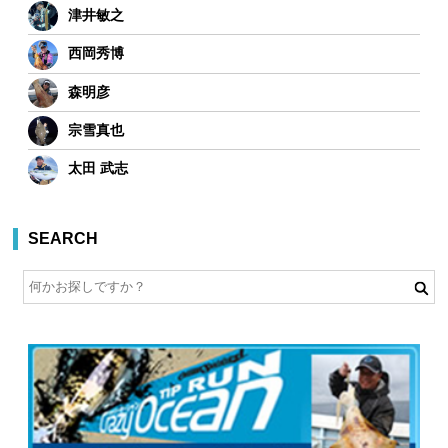
津井敏之
西岡秀博
森明彦
宗雪真也
太田 武志
SEARCH