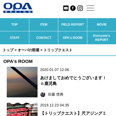
TOP
ITEM
FIELD REPORT
MOVIE
Everyone's
STAFF
CONTACT
OPA's ROOM
REPORT
トップ
>
オーパの部屋
> トリップクエスト
OPA's ROOM
2020.01.07 12:06
あけましておめでとうございますｉ
ｎ鹿児島
佐藤 啓典
2019.12.23 04:35
【トリップクエスト】尺アジングミ