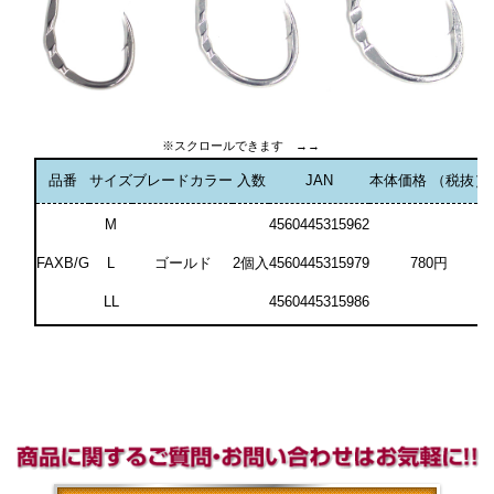
品番
サイズ
ブレードカラー
入数
JAN
本体価格
（税抜）
M
4560445315962
FAXB/G
L
ゴールド
2個入
4560445315979
780円
LL
4560445315986