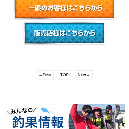
←Prev
TOP
Next→