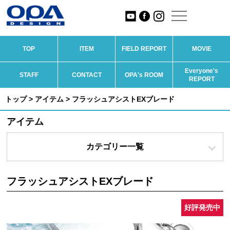
TOP
ITEM
FIELD REPORT
MOVIE
Everyone's
STAFF
CONTACT
OPA's ROOM
REPORT
トップ
>
アイテム
> フラッシュアシストEXブレード
アイテム
カテゴリー一覧
フラッシュアシストEXブレード
好評発売中