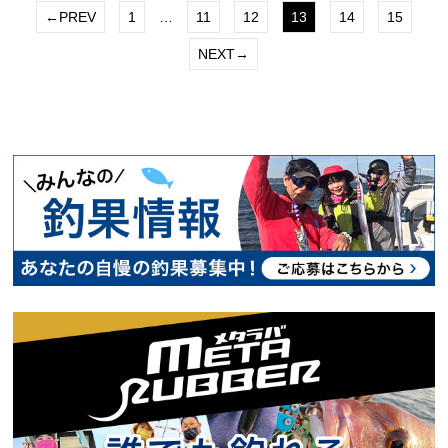
←PREV
1
…
11
12
13
14
15
NEXT→