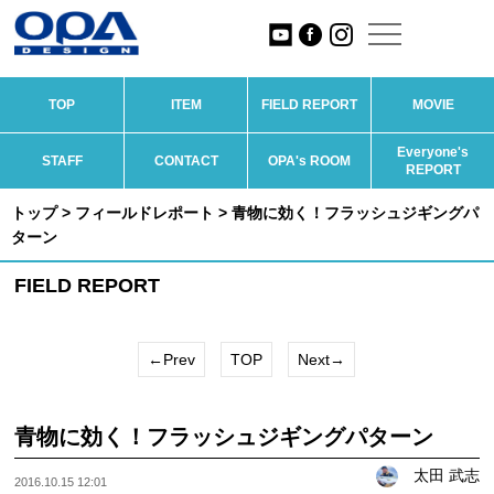
TOP
ITEM
FIELD REPORT
MOVIE
Everyone's
STAFF
CONTACT
OPA's ROOM
REPORT
トップ
>
フィールドレポート
> 青物に効く！フラッシュジギングパ
ターン
FIELD REPORT
←Prev
TOP
Next→
青物に効く！フラッシュジギングパターン
太田 武志
2016.10.15 12:01