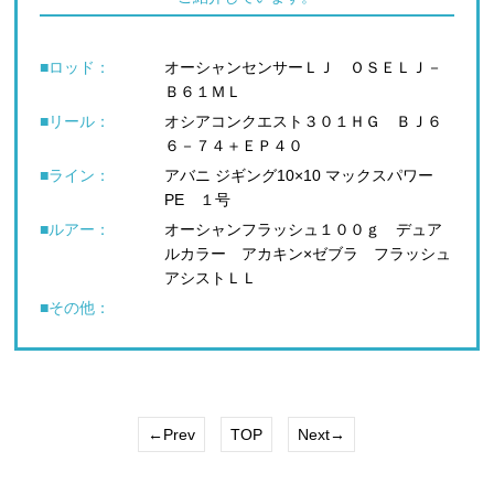
■ロッド：
オーシャンセンサーＬＪ ＯＳＥＬＪ－
Ｂ６１ＭＬ
■リール：
オシアコンクエスト３０１ＨＧ ＢＪ６
６－７４＋ＥＰ４０
■ライン：
アバニ ジギング10×10 マックスパワー
PE １号
■ルアー：
オーシャンフラッシュ１００ｇ デュア
ルカラー アカキン×ゼブラ フラッシュ
アシストＬＬ
■その他：
←Prev
TOP
Next→