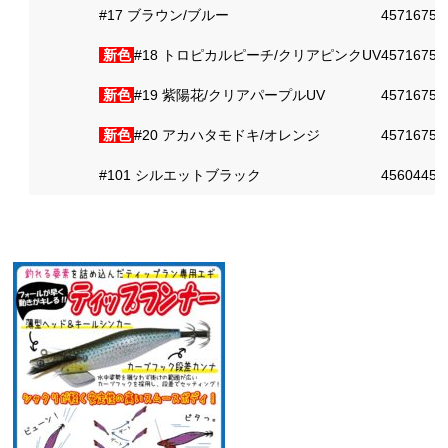
#17 ブラウン/ブルー
45716750
新色
#18 トロピカルピーチ/クリアピンクUV
45716750
新色
#19 紫陽花/クリアパープルUV
45716750
新色
#20 アカハタモドキ/オレンジ
45716750
#101 シルエットブラック
45604453