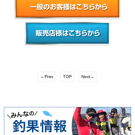
←Prev
TOP
Next→