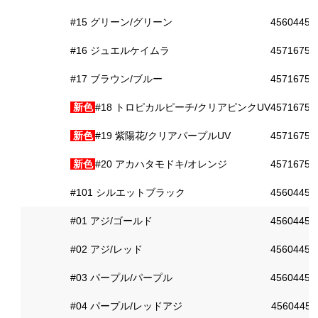
#15 グリーン/グリーン
45604453
#16 ジュエルケイムラ
45716750
#17 ブラウン/ブルー
45716750
新色
#18 トロピカルピーチ/クリアピンクUV
45716750
新色
#19 紫陽花/クリアパープルUV
45716750
新色
#20 アカハタモドキ/オレンジ
45716750
#101 シルエットブラック
45604453
#01 アジ/ゴールド
45604453
#02 アジ/レッド
45604453
#03 パープル/パープル
45604453
#04 パープル/レッドアジ
45604453