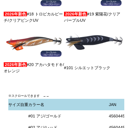
2026年新色
#18 トロピカルピー
2026年新色
#19 紫陽花/クリア
チ/クリアピンクUV
パープルUV
2026年新色
#20 アカハタモドキ/
#101 シルエットブラック
オレンジ
サイズ
自重
カラー名
JAN
#01 アジ/ゴールド
45604453
#02 アジ/レッド
45604453