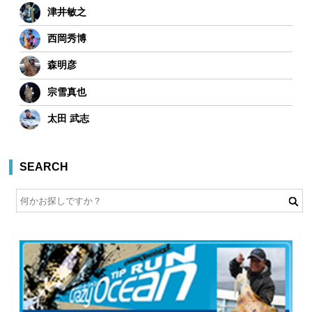
津井敏之
西岡秀博
森明彦
宗雪真也
太田 武志
SEARCH