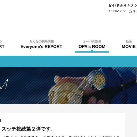
tel.0598-52-
10:00-17:00 
ト
みんなの釣果情報
オーパの部屋
動画
RT
Everyone's REPORT
OPA's ROOM
MOVIE
4
。スッテ接続第２弾です。