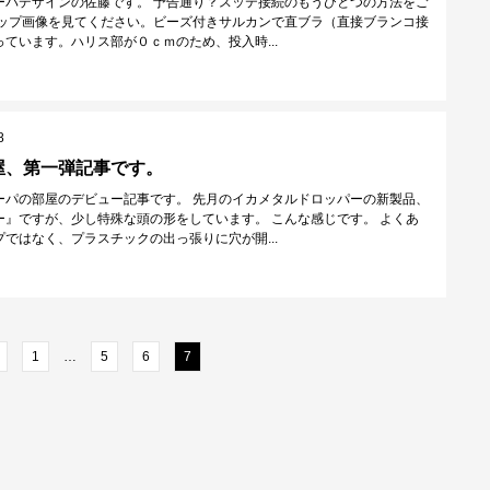
ーパデザインの佐藤です。 予告通り？スッテ接続のもうひとつの方法をご
トップ画像を見てください。ビーズ付きサルカンで直ブラ（直接ブランコ接
ています。ハリス部が０ｃｍのため、投入時...
8
屋、第一弾記事です。
ーパの部屋のデビュー記事です。 先月のイカメタルドロッパーの新製品、
ー』ですが、少し特殊な頭の形をしています。 こんな感じです。 よくあ
ではなく、プラスチックの出っ張りに穴が開...
1
…
5
6
7