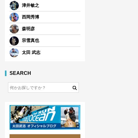
津井敏之
西岡秀博
森明彦
宗雪真也
太田 武志
SEARCH