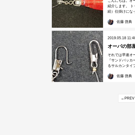
こんにちは。オ
紹介します。 
続）仕掛けになっ
佐藤 啓典
2019.05.18 11:4
オーパの部
それでは早速オ
『サンドバッカ
るサルカンタイプ
佐藤 啓典
←PREV