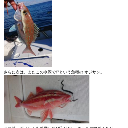
さらに次は、またこの水深で!?という魚種の オジサン。