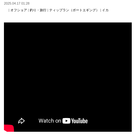
2025.04.17 01:28
|
オフショア
|
釣り・旅行
|
ティップラン（ポートエギング）
|
イカ