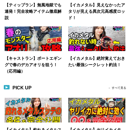
【ティップラン】無風地獄でも
【イカメタル】見えなかったア
連発！完全攻略アイテム徹底解
タリが見える異次元高感度ロッ
説
ド！
【キャストラン】ボートエギン
【イカメタル】絶対覚えておき
グで春のデカアオリを狙う！
たい最強シークレット釣法！
（応用編）
PICK UP
すべて見る
【イカメタル】釣れるメタルス
【イカメタル】ヤリイカメタ