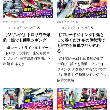
2023.02.10 10:00
2023.01.23 12:00
|
オフショア
|
ジギング
|
魚
|
オフショア
|
ジギング
|
魚
【ジギング】トロサワラ爆
【ブレードジギング】落と
釣！誰でも簡単ジギング
して巻くだけ 冬の伊勢湾で
も誰でも簡単ブリが釣れ
@レッツトライソルトゲーム
る！
トロサワラ爆釣！誰でも簡単
ジギング 三重県鳥羽本浦から
@ゼロからはじめる船のルア
出船 山洋丸さ...
ー釣り 誰でも簡単！ブレード
ジギング タダ巻きするだけでブ
リも連発！ 伊勢湾ジギングでも
抜群の実績...