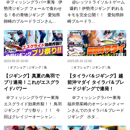
＠フィッシングラバー東海 伊
@レッツトライソルトゲーム
勢湾ジギング フォールで食わせ
爆釣！伊勢湾ジギング 釣れる
る！冬の青物ジギング 愛知県
キモを完全公開！！ 愛知県師
師崎のブルードラゴンさん...
崎ブルードラ...
2023.09.25 10:00
2023.05.15 12:00
|
オフショア
|
ジギング
|
魚
|
オフショア
|
ジギング
|
魚
【ジギング】真夏の鳥羽で
【タイラバ＆ジギング】越
ブリ連発！これがエスグラ
前沖マダイ タイラバ＆ブレ
イドパワー
ードジギングで連発！
＠フィッシングラヴァー東海
＠フィッシングラバー東海
エスグライド効果炸裂！！ 鳥羽
福井県茱崎のオーシャンクィー
ジギング「ブリ祭り」！！ 今
ンさんでのタイラバ＆ブレード
回はクレイジーオーシャン...
ジギング ホタ...