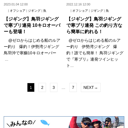
2023.01.04 12:00
2022.12.16 12:00
|
オフショア
|
ジギング
|
魚
|
オフショア
|
ジギング
|
魚
【ジギング】鳥羽ジギング
【ジギング】鳥羽ジギング
で寒ブリ連発 10キロオーバ
で寒ブリ連発 この釣り方な
ーも登場！
ら簡単に釣れる！
@ゼロからはじめる船のルア
@ゼロからはじめる船のルア
ー釣り 爆釣！伊勢湾ジギング
ー釣り 伊勢湾ジギング 爆
鳥羽沖で寒鰤10キロオーバー
釣！誰でも簡単！ 鳥羽ジギング
...
で『寒ブリ』連発ツインヒッ
ト...
1
2
3
…
7
NEXT→