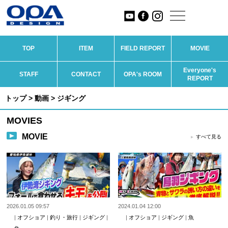
TOP
ITEM
FIELD REPORT
MOVIE
Everyone's
STAFF
CONTACT
OPA's ROOM
REPORT
トップ
>
動画
> ジギング
MOVIES
MOVIE
すべて見る
2026.01.05 09:57
2024.01.04 12:00
|
オフショア
|
釣り・旅行
|
ジギング
|
|
オフショア
|
ジギング
|
魚