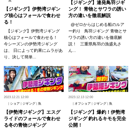
魚
【ジギング】連発鳥羽ジギ
【ジギング】伊勢湾ジギン
ング！ 青物とサワラの誘い
グ核心はフォールで食わせ
方の違いを徹底解説
る！
@ゼロからはじめる船のルア
【ジギング】伊勢湾ジギング
ー釣り 鳥羽ジギング 青物とサ
核心はフォールで食わせる！
ワラの誘い方の違いを徹底解
今シーズンの伊勢湾ジギング
説！ 三重県鳥羽の漁盛丸さ
は、 日によって釣果にムラがあ
ん...
り、決して簡単...
2023.12.21 12:00
2023.12.13 12:00
|
ショア
|
ジギング
|
魚
|
オフショア
|
ジギング
|
魚
【伊勢湾ジギング】エスグ
【ジギング】爆釣！伊勢湾
ライドのフォールで食わせ
ジギング 釣れるキモを完全
る冬の青物ジギング
公開！