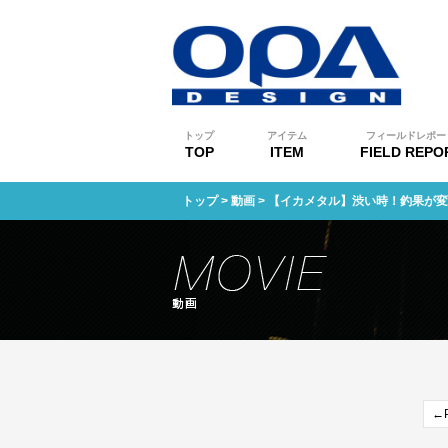
トップ
アイテム
フィールドレポー
TOP
ITEM
FIELD REPO
トップ
>
動画
> 【イカメタル】渋い時！釣果が
←P