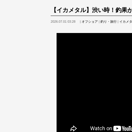
【イカメタル】渋い時！釣果
2026.07.01 03:28
|
オフショア
|
釣り・旅行
|
イカメ