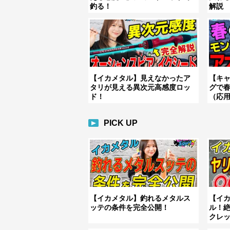
釣る！
解説
【イカメタル】見えなかったア
【キ
タリが見える異次元高感度ロッ
グで
ド！
（応
PICK UP
【イカメタル】釣れるメタルス
【イ
ッテの条件を完全公開！
ル！
クレ