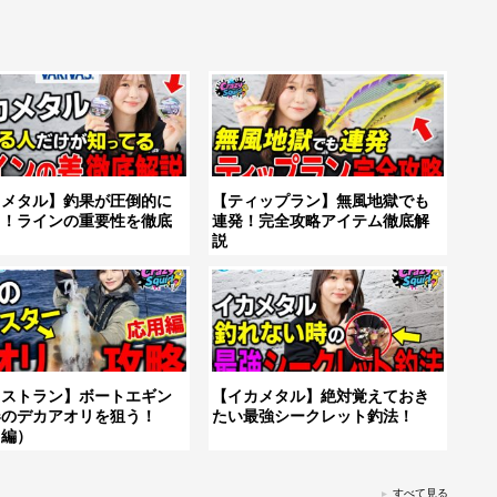
カメタル】釣果が圧倒的に
【ティップラン】無風地獄でも
る！ラインの重要性を徹底
連発！完全攻略アイテム徹底解
説
ャストラン】ボートエギン
【イカメタル】絶対覚えておき
春のデカアオリを狙う！
たい最強シークレット釣法！
用編）
すべて見る