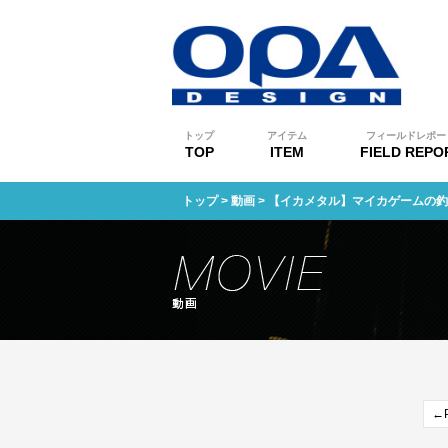
トップ
アイテム
フィールドレポー
TOP
ITEM
FIELD REPO
トップ
>
動画
> 【イカメタル】マイカゲームの
←P