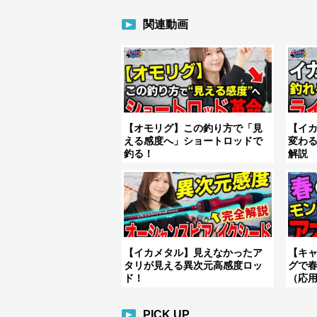
関連動画
【オモリグ】この釣り方で「見
【イ
える感度へ」ショートロッドで
変わ
釣る！
解説
【イカメタル】見えなかったア
【キ
タリが見える異次元高感度ロッ
グで
ド！
（応
PICK UP