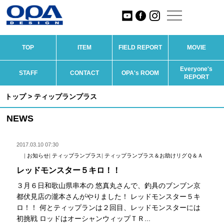
TOP
ITEM
FIELD REPORT
MOVIE
Everyone's
STAFF
CONTACT
OPA's ROOM
REPORT
トップ
> ティップランプラス
NEWS
2017.03.10 07:30
|
お知らせ
|
ティップランプラス
|
ティップランプラス＆お助けリグＱ＆Ａ
レッドモンスター５キロ！！
３月６日和歌山県串本の 悠真丸さんで、釣具のブンブン京
都伏見店の瀧本さんがやりました！ レッドモンスター５キ
ロ！！ 何とティップランは２回目、レッドモンスターには
初挑戦 ロッドはオーシャンウィップＴＲ...