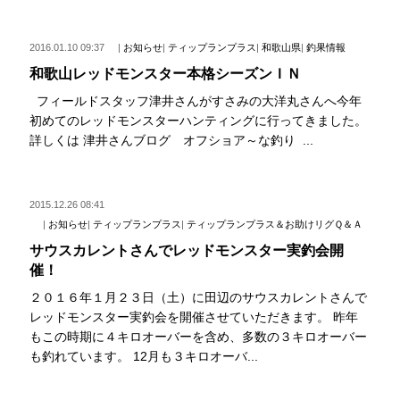
2016.01.10 09:37
|
お知らせ
|
ティップランプラス
|
和歌山県
|
釣果情報
和歌山レッドモンスター本格シーズンＩＮ
フィールドスタッフ津井さんがすさみの大洋丸さんへ今年
初めてのレッドモンスターハンティングに行ってきました。
詳しくは 津井さんブログ オフショア～な釣り ...
2015.12.26 08:41
|
お知らせ
|
ティップランプラス
|
ティップランプラス＆お助けリグＱ＆Ａ
サウスカレントさんでレッドモンスター実釣会開
催！
２０１６年１月２３日（土）に田辺のサウスカレントさんで
レッドモンスター実釣会を開催させていただきます。 昨年
もこの時期に４キロオーバーを含め、多数の３キロオーバー
も釣れています。 12月も３キロオーバ...