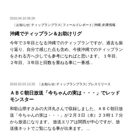
2016.04.10 06:26
|
お知らせ
|
ティップランプラス
|
フィールドレポート
|
沖縄
|
釣果情報
沖縄でティップラン＆お助けリグ
今年で３年目となる沖縄でのティップランですが、過去も振
り返り、自分で感じた点も含め、今後沖縄でのティップラン
をされる方へ少しでも参考になればと思います。 １年目、
２年目、３年目と回数を重ねる事に一番感...
2016.02.03 12:25
|
お知らせ
|
ティップランプラス
|
プレスリリース
ＡＢＣ朝日放送「今ちゃんの実は・・・」でレッド
モンスター
和歌山県すさみの大洋丸さんで収録しました、ＡＢＣ朝日放
送「今ちゃんの実は・・・」が２月３日（水）２３時１７分
から放送になります。 放送エリアは関西が中心ですが、放
送後ネットでご覧になる事が出来ます。 ...