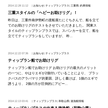
2014.12.28 11:12
|
お知らせ
|
ティップランプラス
|
三重県
|
釣果情報
三重スタイルの「ヘビーお助けリグ」！
昨日は、三重件南伊勢町の渡船屋たにぐちさんで、船を立て
てのお助けリグのテストをさせていただきました。 関東ス
タイルのティップランプラスでは、スパンカーを立て、船を
立ててティップランをしていますが、 昨...
2014.12.22 07:36
|
お知らせ
|
ティップランプラス
ティップラン船でお助けリグ
ティップラン船でお助けリグ お助けリグの最大のメリット
の一つに、やはりエギが2個付いていることにより、 ブラッ
クバスのアラバマリグ的要因、詳しく書けば、1個のエギで
誘うより、 2個の方が圧倒的にアピー...
2014.12.13 03:41
|
ティップランプラス
|
和歌山県
|
遊漁船情報