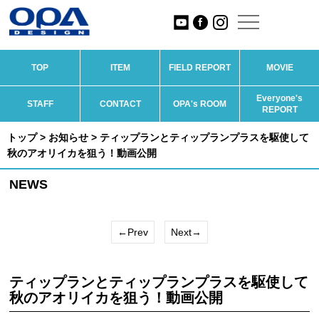
TOP
ITEM
FIELD REPORT
MOVIE
Everyone's
STAFF
CONTACT
OPA's ROOM
REPORT
トップ
>
お知らせ
> ティップランとティ­ップランプラスを駆使して
秋のアオリイカを狙う！動画公開
NEWS
←Prev
Next→
ティップランとティ­ップランプラスを駆使して
秋のアオリイカを狙う！動画公開