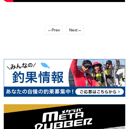
←Prev
Next→