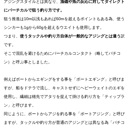
アジングスタイルとは異なり、
漁礁や魚の反応に対してダイレクト
にバーチカルで狙う釣り方です。
狙う推進は10m以浅もあれば60mを超えるポイントもある為、使う
シンカーも1gから60gを超えるウエイトも使用します。
つまり、
使うタックルや釣り方自体が一般的なアジングとは違う
訳
です。
そこで混乱を避けるためにバーチカルコンタクト（略してバチコ
ン）と呼ぶ事としました。
例えばボートからエギングをする事を「ボートエギング」と呼びま
すが、船をドテラで流し、キャストせずにヘビーウェイトのエギを
使用し、繊細は穂先でアタリを捉えて掛ける釣り方を「ティップラ
ン」と呼びます。
同じように、ボートからアジを釣る事を「ボートアジング」と呼び
ますが、タックルや釣り方が普通のアジングとは異なる為「バチコ