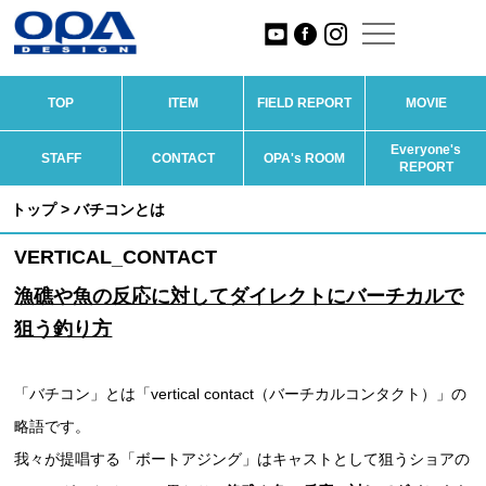
TOP
ITEM
FIELD REPORT
MOVIE
Everyone's
STAFF
CONTACT
OPA's ROOM
REPORT
トップ
> バチコンとは
VERTICAL_CONTACT
漁礁や魚の反応に対してダイレクトにバーチカルで
狙う釣り方
「バチコン」とは「vertical contact（バーチカルコンタクト）」の
略語です。
我々が提唱する「ボートアジング」はキャストとして狙うショアの