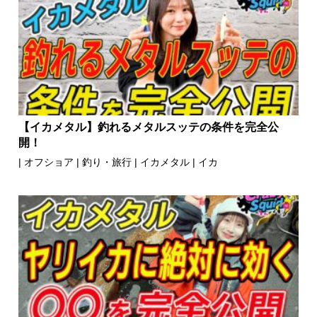
【イカメタル】釣れるメタルスッテの条件を完全公
開！
|
オフショア
|
釣り・旅行
|
イカメタル
|
イカ