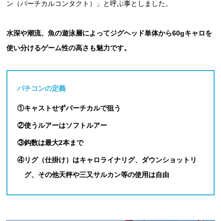
ン（バーチカルコンタクト）」と呼ぶ事としました。
水深や潮流、魚の遊泳層によってジグヘッド単体から60gキャロを
使い分けるゲーム性の高さも魅力です。
バチコンの定義
①
キャストせずバーチカルで狙う
②
使うルアーはソフトルアー
③
鈎数は最大2本まで
④
リグ（仕掛け）はキャロライナリグ、ダウンショットリ
グ、その他天秤や三又サルカン等の使用は自由