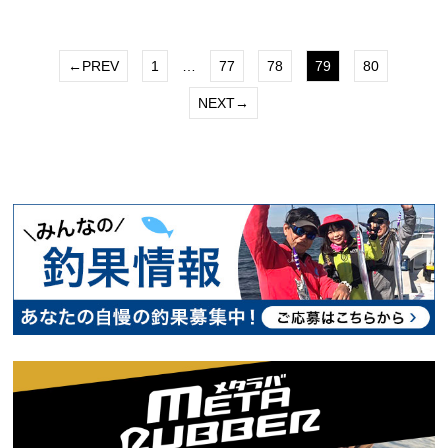
←PREV
1
…
77
78
79
80
NEXT→