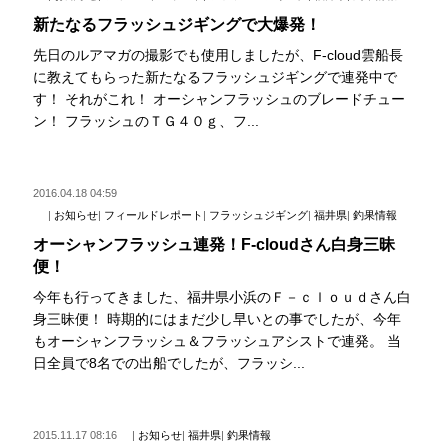
新たなるフラッシュジギングで大爆発！
先日のルアマガの撮影でも使用しましたが、F-cloud雲船長
に教えてもらった新たなるフラッシュジギングで連発中で
す！ それがこれ！ オーシャンフラッシュのブレードチュー
ン！ フラッシュのＴＧ４０ｇ、フ...
2016.04.18 04:59
|
お知らせ
|
フィールドレポート
|
フラッシュジギング
|
福井県
|
釣果情報
オーシャンフラッシュ連発！F-cloudさん白身三昧
便！
今年も行ってきました、福井県小浜のＦ－ｃｌｏｕｄさん白
身三昧便！ 時期的にはまだ少し早いとの事でしたが、今年
もオーシャンフラッシュ＆フラッシュアシストで連発。 当
日全員で8名での出船でしたが、フラッシ...
2015.11.17 08:16
|
お知らせ
|
福井県
|
釣果情報