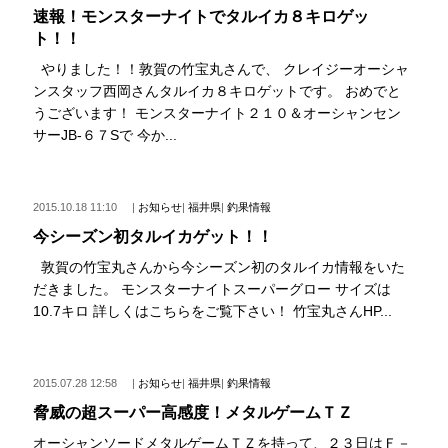
速報！モンスターナイトでタルイカ８キロゲッ
ト！！
やりました！！敦賀の竹宝丸さんで、 クレイジーオーシャ
ンスタッフ西岡さんタルイカ８キロゲットです。 おめでと
うございます！ モンスターナイト２１０＆オーシャンセン
サーJB-６７Sで 今か...
2015.10.18 11:10
|
お知らせ
|
福井県
|
釣果情報
今シーズン初タルイカゲット！！
敦賀の竹宝丸さんから今シーズン初のタルイカ情報をいた
だきました。 モンスターナイトスーパーグロー サイズは
10.7キロ 詳しくはこちらをご覧下さい！ 竹宝丸さんHP...
2015.07.28 12:58
|
お知らせ
|
福井県
|
釣果情報
脅威の超スーパー高感度！メタルゲームＴＺ
オーシャンソードメタルゲームＴＺを持って、２３日はＦ－