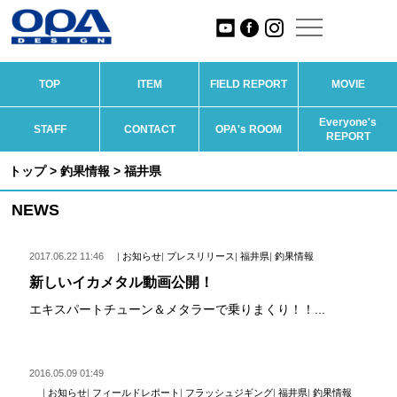
TOP
ITEM
FIELD REPORT
MOVIE
Everyone's
STAFF
CONTACT
OPA's ROOM
REPORT
トップ
>
釣果情報
> 福井県
NEWS
2017.06.22 11:46
|
お知らせ
|
プレスリリース
|
福井県
|
釣果情報
新しいイカメタル動画公開！
エキスパートチューン＆メタラーで乗りまくり！！...
2016.05.09 01:49
|
お知らせ
|
フィールドレポート
|
フラッシュジギング
|
福井県
|
釣果情報