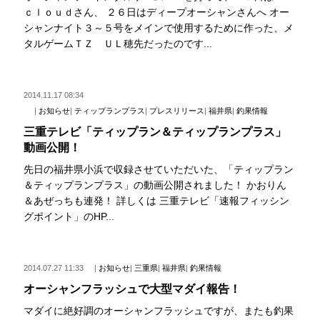
ｃｌｏｕｄさん、 ２６日はディープオーシャンさんへ オー
シャンナイト３～５号をメインで使用するために作った、メ
タルゲームＴＺ ＵＬ穂先だったのです...
2014.11.17 08:34
|
お知らせ
|
ティップランプラス
|
プレスリリース
|
福井県
|
釣果情報
三重テレビ「ティップラン＆ティップランプラス」
動画公開！
先日の福井県小浜で収録させていただいた、「ティップラン
＆ティップランプラス」の動画公開されました！ かおりん
＆あぜっちも連発！ 詳しくは 三重テレビ「速報フィッシン
グポイント」のHP...
2014.07.27 11:33
|
お知らせ
|
三重県
|
福井県
|
釣果情報
オーシャンフラッシュで大型マダイ報告！
マダイに絶好調のオーシャンフラッシュですが、またも釣果