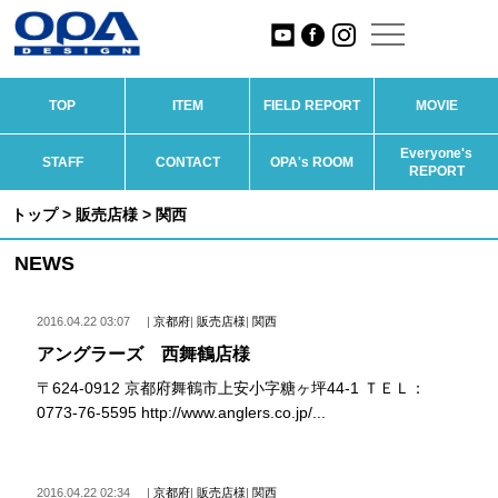
TOP
ITEM
FIELD REPORT
MOVIE
Everyone's
STAFF
CONTACT
OPA's ROOM
REPORT
トップ
>
販売店様
> 関西
NEWS
2016.04.22 03:07
|
京都府
|
販売店様
|
関西
アングラーズ 西舞鶴店様
〒624-0912 京都府舞鶴市上安小字糖ヶ坪44-1 ＴＥＬ：
0773-76-5595 http://www.anglers.co.jp/...
2016.04.22 02:34
|
京都府
|
販売店様
|
関西