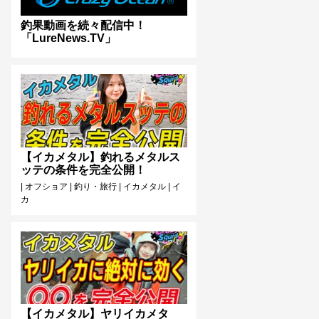
釣果動画を続々配信中！
「LureNews.TV」
【イカメタル】釣れるメタルス
ッテの条件を完全公開！
|
オフショア
|
釣り・旅行
|
イカメタル
|
イ
カ
【イカメタル】ヤリイカメタ