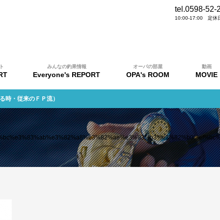
tel.0598-52-
10:00-17:00 
ト
みんなの釣果情報
オーパの部屋
動画
RT
Everyone's REPORT
OPA's ROOM
MOVIE
いる時・従来のＦＰ流）