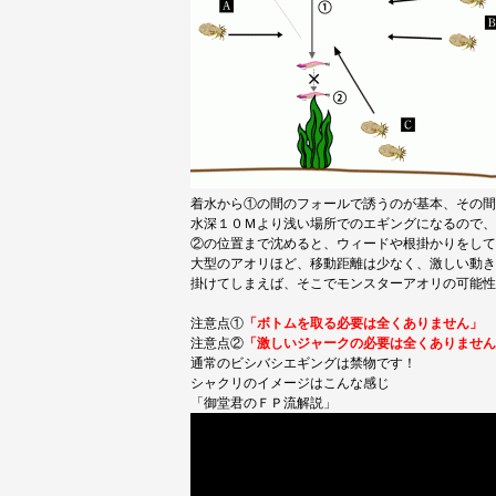
着水から①の間のフォールで誘うのが基本、その間
水深１０Ｍより浅い場所でのエギングになるので、
②の位置まで沈めると、ウィードや根掛かりをして
大型のアオリほど、移動距離は少なく、激しい動き
掛けてしまえば、そこでモンスターアオリの可能性
注意点①
「ボトムを取る必要は全くありません」
注意点②
「激しいジャークの必要は全くありません
通常のビシバシエギングは禁物です！
シャクリのイメージはこんな感じ
「御堂君のＦＰ流解説」