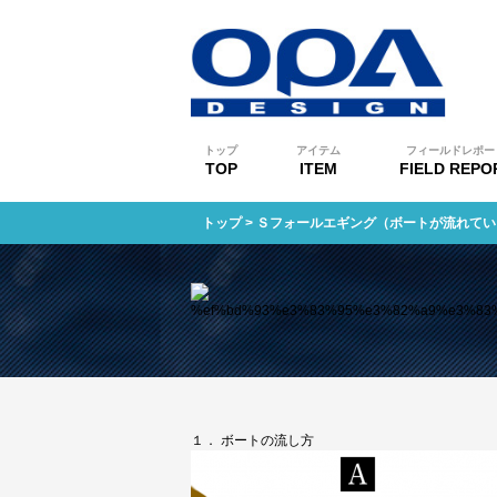
トップ
アイテム
フィールドレポー
TOP
ITEM
FIELD REPO
トップ
> Ｓフォールエギング（ボートが流れて
１． ボートの流し方