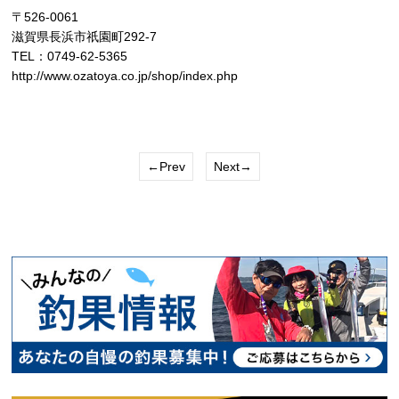
〒526-0061
滋賀県長浜市祇園町292-7
TEL：0749-62-5365
http://www.ozatoya.co.jp/shop/index.php
←Prev
Next→