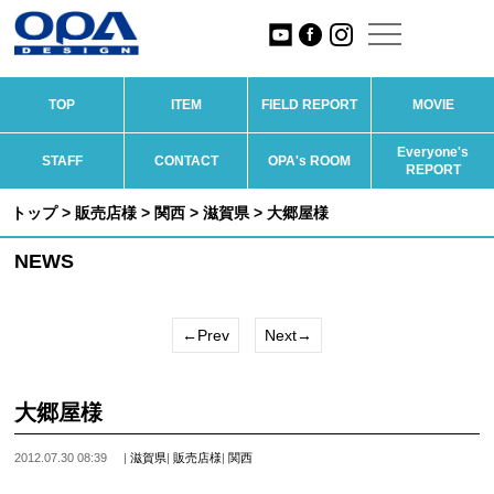
TOP
ITEM
FIELD REPORT
MOVIE
Everyone's
STAFF
CONTACT
OPA's ROOM
REPORT
トップ
>
販売店様
>
関西
>
滋賀県
> 大郷屋様
NEWS
←Prev
Next→
大郷屋様
2012.07.30 08:39
|
滋賀県
|
販売店様
|
関西