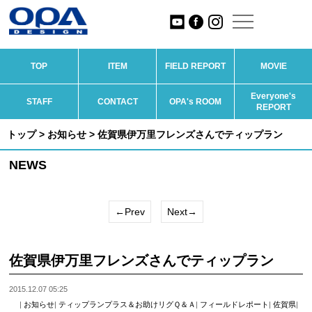
TOP
ITEM
FIELD REPORT
MOVIE
Everyone's
STAFF
CONTACT
OPA's ROOM
REPORT
トップ
>
お知らせ
> 佐賀県伊万里フレンズさんでティップラン
NEWS
←Prev
Next→
佐賀県伊万里フレンズさんでティップラン
2015.12.07 05:25
|
お知らせ
|
ティップランプラス＆お助けリグＱ＆Ａ
|
フィールドレポート
|
佐賀県
|