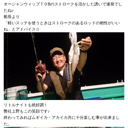
オーシャンウィップ７０B
のストロークを活かした誘いで連発でし
たね♪
船長より
「軽いスッテを使うときはストロークのあるロッドの相性がいい
ね」とアドバイス☆
リトルナイト
も絶好調！
弊社上野もこの笑顔です♪
終わってみればムギイカ・アカイカ共に十分楽しむ事が出来まし
た。