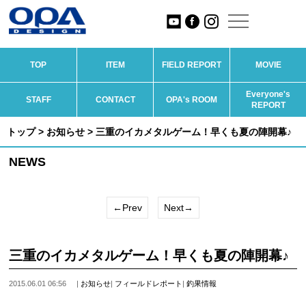
TOP
ITEM
FIELD REPORT
MOVIE
Everyone's
STAFF
CONTACT
OPA's ROOM
REPORT
トップ
>
お知らせ
> 三重のイカメタルゲーム！早くも夏の陣開幕♪
NEWS
←Prev
Next→
三重のイカメタルゲーム！早くも夏の陣開幕♪
2015.06.01 06:56
|
お知らせ
|
フィールドレポート
|
釣果情報