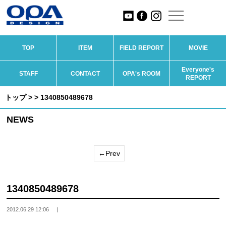
TOP
ITEM
FIELD REPORT
MOVIE
Everyone's
STAFF
CONTACT
OPA's ROOM
REPORT
トップ
>
> 1340850489678
NEWS
←Prev
1340850489678
2012.06.29 12:06
|