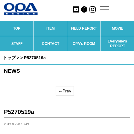
TOP
ITEM
FIELD REPORT
MOVIE
Everyone's
STAFF
CONTACT
OPA's ROOM
REPORT
トップ
>
> P5270519a
NEWS
←Prev
P5270519a
2013.05.28 10:49
|