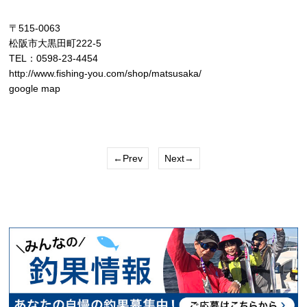
〒515-0063
松阪市大黒田町222-5
TEL：0598-23-4454
http://www.fishing-you.com/shop/matsusaka/
google map
←Prev
Next→