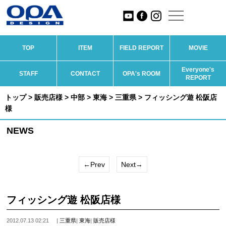
TOP
ITEM
FIELD REPORT
MOVIE
Everyone's
STAFF
CONTACT
OPA's ROOM
REPORT
トップ
>
販売店様
>
中部
>
東海
>
三重県
> フィッシング遊 松阪店
様
NEWS
←Prev
Next→
フィッシング遊 松阪店様
2012.07.13 02:21
|
三重県
|
東海
|
販売店様