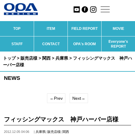
TOP
ITEM
FIELD REPORT
MOVIE
Everyone's
STAFF
CONTACT
OPA's ROOM
REPORT
トップ
>
販売店様
>
関西
>
兵庫県
> フィッシングマックス 神戸ハ
ーバー店様
NEWS
←Prev
Next→
フィッシングマックス 神戸ハーバー店様
2012.12.05 04:06
|
兵庫県
|
販売店様
|
関西