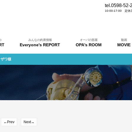
tel.0598-52-
10:00-17:00 
ト
みんなの釣果情報
オーパの部屋
動画
RT
Everyone's REPORT
OPA's ROOM
MOVIE
オザワ様
←Prev
Next→