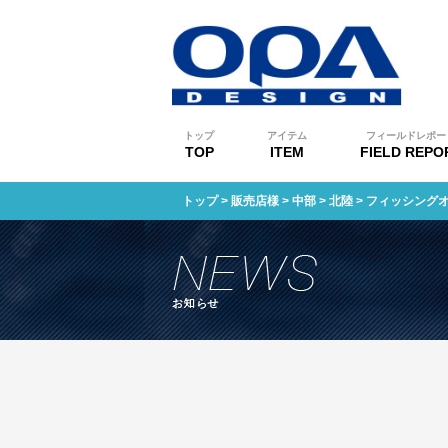
トップ
アイテム
フィールドレポー
TOP
ITEM
FIELD REPO
トップ
>
販売店様
>
中部
>
北陸
> フィッシング