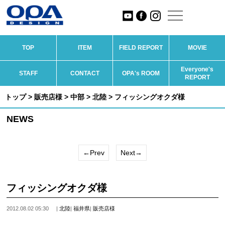
TOP
ITEM
FIELD REPORT
MOVIE
Everyone's
STAFF
CONTACT
OPA's ROOM
REPORT
トップ
>
販売店様
>
中部
>
北陸
> フィッシングオクダ様
NEWS
←Prev
Next→
フィッシングオクダ様
2012.08.02 05:30
|
北陸
|
福井県
|
販売店様