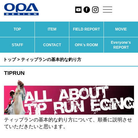
TOP
ITEM
FIELD REPORT
MOVIE
Everyone's
STAFF
CONTACT
OPA's ROOM
REPORT
トップ
> ティップランの基本的な釣り方
TIPRUN
ティップランの基本的な釣り方について、順番に説明させ
ていただきたいと思います。