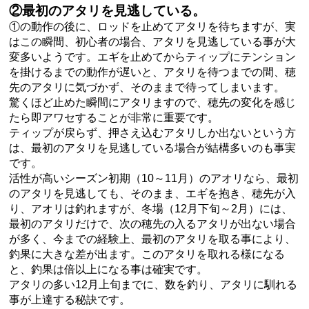
②最初のアタリを見逃している。
①の動作の後に、ロッドを止めてアタリを待ちますが、実
はこの瞬間、初心者の場合、アタリを見逃している事が大
変多いようです。エギを止めてからティップにテンション
を掛けるまでの動作が遅いと、アタリを待つまでの間、穂
先のアタリに気づかず、そのままで待ってしまいます。
驚くほど止めた瞬間にアタリますので、穂先の変化を感じ
たら即アワセすることが非常に重要です。
ティップが戻らず、押さえ込むアタリしか出ないという方
は、最初のアタリを見逃している場合が結構多いのも事実
です。
活性が高いシーズン初期（10～11月）のアオリなら、最初
のアタリを見逃しても、そのまま、エギを抱き、穂先が入
り、アオリは釣れますが、冬場（12月下旬～2月）には、
最初のアタリだけで、次の穂先の入るアタリが出ない場合
が多く、今までの経験上、最初のアタリを取る事により、
釣果に大きな差が出ます。このアタリを取れる様になる
と、釣果は倍以上になる事は確実です。
アタリの多い12月上旬までに、数を釣り、アタリに馴れる
事が上達する秘訣です。