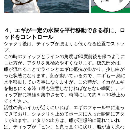
４、エギが一定の水深を平行移動できる様に、ロ
ッドをコントロール
シャクリ後は、ティップが腰よりも低くなる位置でストッ
プ。
この時のティップとラインの角度は90度前後を保つように
した方が、アタリを見極めやすくなります。穂先部分は、
船が流れることでラインとエギに抵抗が掛かり、少し曲が
った状態になります。船が動いているので、エギも一 緒に
水平移動している事になりますが、この時が、イカがエギ
を抱きにくる時（最も注意しなければならない瞬間）。テ
ィップ部に神経を集中させて、時間にして約５～10秒止め
てください。
活性の高いイカが近くにいれば、エギのフォール中に迫っ
てきており、シャクリを止めてポーズに入った瞬間にアタ
リが出ます。アタリの出方は、船が理想的に流れていれ
ば、ティップが「ピン」と真っ直ぐに戻り、船が速く流れ