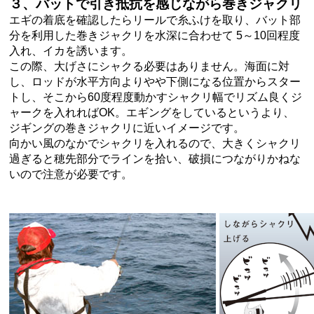
３、バットで引き抵抗を感じながら巻きジャクリ
エギの着底を確認したらリールで糸ふけを取り、バット部
分を利用した巻きジャクリを水深に合わせて 5～10回程度
入れ、イカを誘います。
この際、大げさにシャクる必要はありません。海面に対
し、ロッドが水平方向よりやや下側になる位置からスター
トし、そこから60度程度動かすシャクリ幅でリズム良くジ
ャークを入れればOK。エギングをしているというより、
ジギングの巻きジャクリに近いイメージです。
向かい風のなかでシャクリを入れるので、大きくシャクリ
過ぎると穂先部分でラインを拾い、破損につながりかねな
いので注意が必要です。