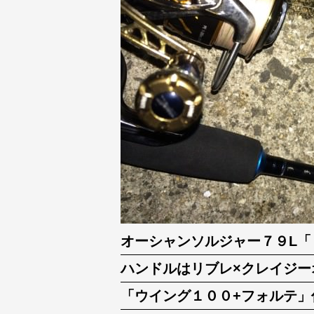
オーシャンソルジャー７９L「
ハンドルはリブレ×クレイジー
「ウイング１００+フォルテ」