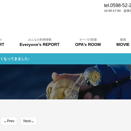
tel.0598-52-
10:00-17:00 
ト
みんなの釣果情報
オーパの部屋
動画
RT
Everyone's REPORT
OPA's ROOM
MOVIE
良くなってきました♪
←Prev
Next→