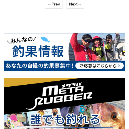
←Prev
Next→