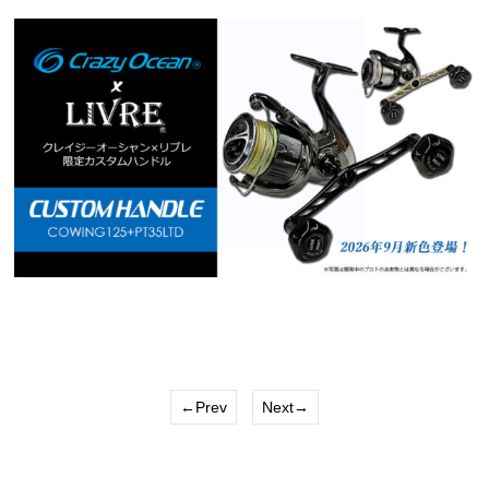
←Prev
Next→