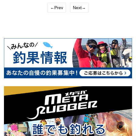
←Prev
Next→