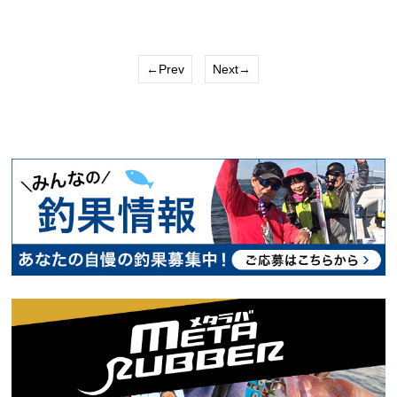
←Prev
Next→